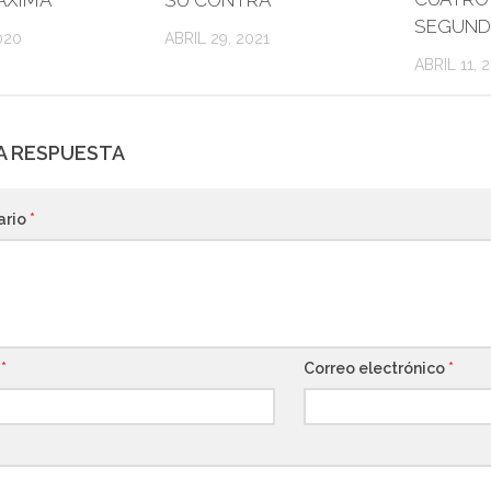
SEGUND
020
ABRIL 29, 2021
ABRIL 11, 
A RESPUESTA
ario
*
e
*
Correo electrónico
*