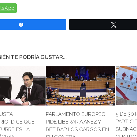
tsApp
Compartir
Twittear
IÉN TE PODRÍA GUSTAR...
5 DE 30
JUSTA
PARLAMENTO EUROPEO
PARTICI
IO, DICE QUE
PIDE LIBERAR A AÑEZ Y
SUBNAC
TUBRE ES LA
RETIRAR LOS CARGOS EN
CUATRO 
ÁXIMA
SU CONTRA