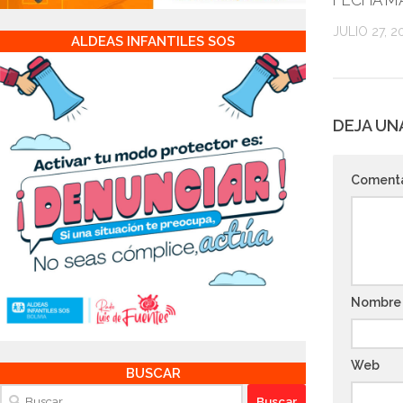
JULIO 27, 2
ALDEAS INFANTILES SOS
DEJA UN
Coment
Nombr
Web
BUSCAR
Buscar: