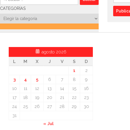
CATEGORÍAS
Categorías
agosto 2026
L
M
X
J
V
S
D
1
2
3
4
5
6
7
8
9
10
11
12
13
14
15
16
17
18
19
20
21
22
23
24
25
26
27
28
29
30
31
« Jul