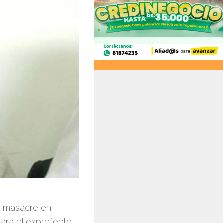
la masacre en
ara el exprefecto