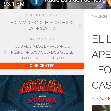
SIGUIENTE HISTORIA
NACIÓN
BOLIVIANO ES NOMBRADO OBISPO
EN ARGENTINA
EL 
HISTORIA PREVIA
COB PIDE A LOS EMPRESARIOS
APE
RESPETAR LOS ACUERDOS QUE SE
HIZO CON EL GOBIERNO
CINE CENTER
LEO
CAS
POR
ADMIN