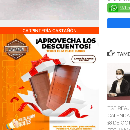
Wha
CARPINTERÍA CASTAÑÓN
TAMB
TSE REA
CALENDAR
18 DE OC
FECHA M