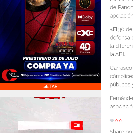
de Pando
apelación
«El 30 de
def
ensa d
la difere
la ABI.
Carrasco 
cómplice
públicos 
SETAR
Fernández
asociació
0
0
Share on: