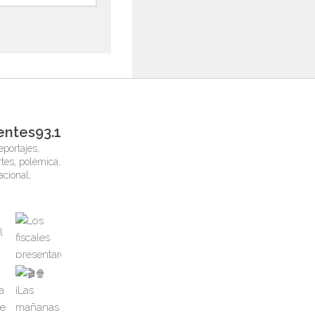
entes93.1
eportajes,
tes, polémica,
nacional,