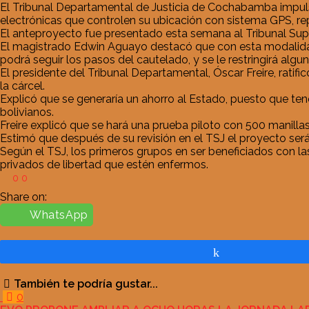
El Tribunal Departamental de Justicia de Cochabamba impulsa
electrónicas que controlen su ubicación con sistema GPS, re
El anteproyecto fue presentado esta semana al Tribunal Supr
El magistrado Edwin Aguayo destacó que con esta modalidad 
podrá seguir los pasos del cautelado, y se le restringirá alg
El presidente del Tribunal Departamental, Óscar Freire, rati
la cárcel.
Explicó que se generaría un ahorro al Estado, puesto que te
bolivianos.
Freire explicó que se hará una prueba piloto con 500 manill
Estimó que después de su revisión en el TSJ el proyecto será
Según el TSJ, los primeros grupos en ser beneficiados con la
privados de libertad que estén enfermos.
0
0
Share on:
WhatsApp
Compartir
También te podría gustar...
0