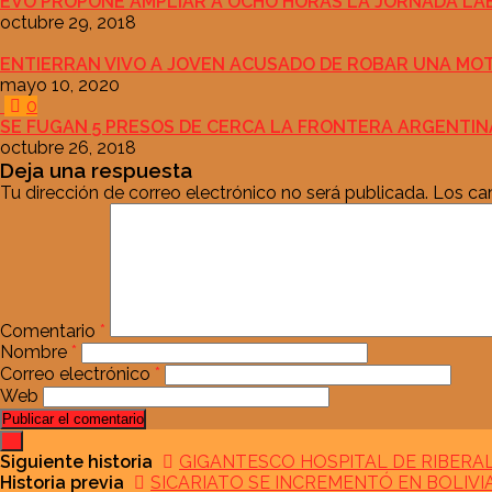
EVO PROPONE AMPLIAR A OCHO HORAS LA JORNADA LA
octubre 29, 2018
ENTIERRAN VIVO A JOVEN ACUSADO DE ROBAR UNA MO
mayo 10, 2020
0
SE FUGAN 5 PRESOS DE CERCA LA FRONTERA ARGENTINA
octubre 26, 2018
Deja una respuesta
Tu dirección de correo electrónico no será publicada.
Los ca
Comentario
*
Nombre
*
Correo electrónico
*
Web
Siguiente historia
GIGANTESCO HOSPITAL DE RIBERAL
Historia previa
SICARIATO SE INCREMENTÓ EN BOLIVI