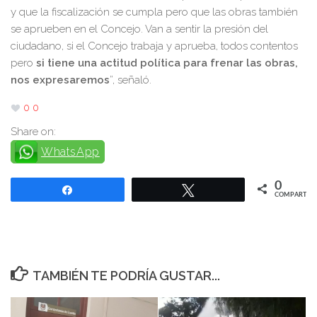
y que la fiscalización se cumpla pero que las obras también
se aprueben en el Concejo. Van a sentir la presión del
ciudadano, si el Concejo trabaja y aprueba, todos contentos
pero
si tiene una actitud política para frenar las obras,
nos expresaremos
”, señaló.
0
0
Share on:
WhatsApp
0
Compartir
Twittear
COMPARTIR
TAMBIÉN TE PODRÍA GUSTAR...