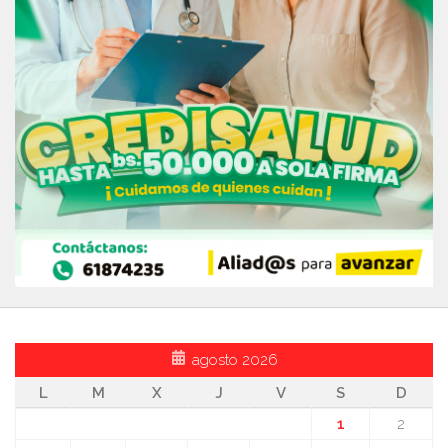
agosto 2026
L
M
X
J
V
S
D
1
2