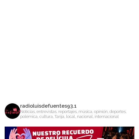
radioluisdefuentes93.1
Noticias, entrevistas, reportajes, música, opinión, deportes,
polémica, cultura, Tarija, local, nacional, internacional