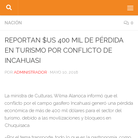
Saltar al contenido
NACIÓN
0
REPORTAN $US 400 MIL DE PÉRDIDA
EN TURISMO POR CONFLICTO DE
INCAHUASI
POR
ADMINISTRADOR
·
MAYO 10, 2018
La ministra de Culturas, Wilma Alanoca informó que el
conflicto por el campo gasífero Incahuasi generó una pérdida
económica de más de 400 mil dólares para el sector del
turismo, debido a las movilizaciones y bloqueos en
Chuquisaca.
«Por el tema transporte, todo lo que es la gastronomía, como