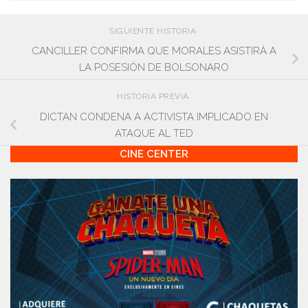
SIGUIENTE HISTORIA
CANCILLER CONFIRMA QUE MORALES ASISTIRÁ A
LA POSESIÓN DE BOLSONARO
HISTORIA PREVIA
DICTAN CONDENA A ACTIVISTA IMPLICADO EN
ATAQUE AL TED
CINE CENTER