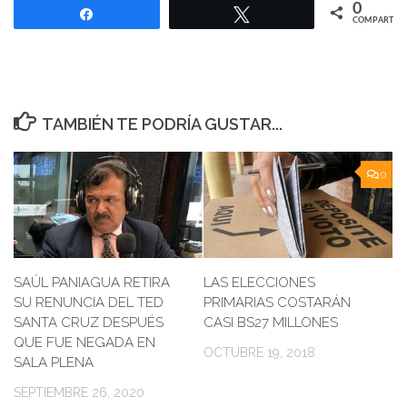
0
Compartir
Twittear
COMPARTIR
TAMBIÉN TE PODRÍA GUSTAR...
0
SAÚL PANIAGUA RETIRA
LAS ELECCIONES
SU RENUNCIA DEL TED
PRIMARIAS COSTARÁN
SANTA CRUZ DESPUÉS
CASI BS27 MILLONES
QUE FUE NEGADA EN
OCTUBRE 19, 2018
SALA PLENA
SEPTIEMBRE 26, 2020