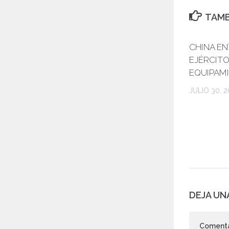
TAMB
CHINA EN
EJÉRCITO
EQUIPAM
JULIO 30, 2
DEJA UN
Coment