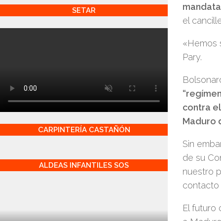
mandatari
SETAR
el cancill
«Hemos si
Pary.
Bolsonaro
“regímen
contra el
Maduro d
CARPINTERÍA CASTAÑÓN
Sin embar
de su Con
ALDEAS INFANTILES SOS
nuestro p
contacto
El futuro 