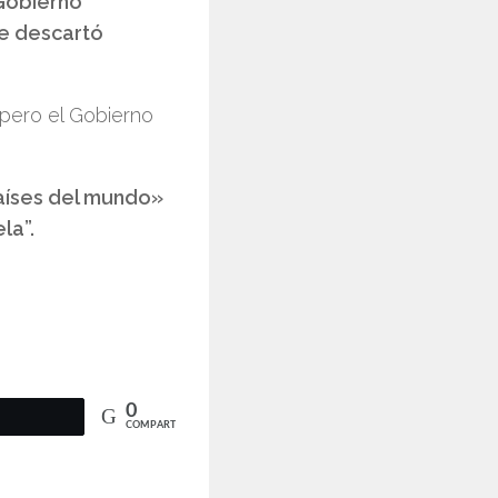
Gobierno
se descartó
 pero el Gobierno
aíses del mundo»
la”.
0
COMPARTIR