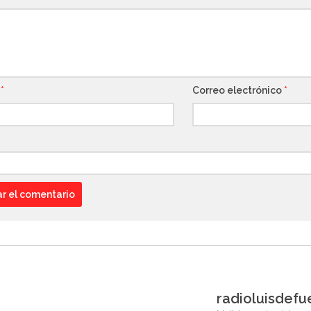
e
*
Correo electrónico
*
radioluisdefu