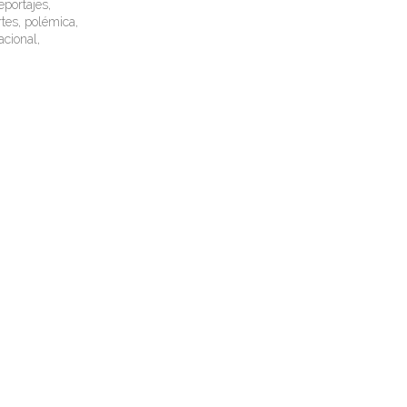
eportajes,
tes, polémica,
nacional,