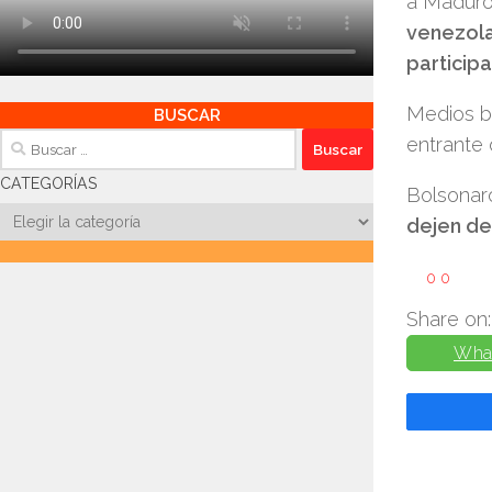
a Maduro
venezola
participa
Medios br
BUSCAR
Buscar:
entrante d
CATEGORÍAS
Bolsonar
Categorías
dejen de
0
0
Share on:
Wha