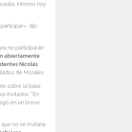
asilia, informó hoy
rticipar», dijo
ra no participarán
an abiertamente
identes Nicolás
liados de Morales.
nte sobre la base
os invitados. “En
gregó en un breve
 que no se invitaría