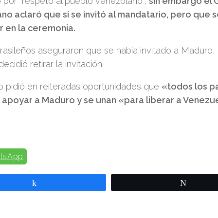
 por “respeto al pueblo venezolano”;
sin embargo el 
no aclaró que sí se invitó al mandatario, pero que 
r en la ceremonia.
asileños aseguraron que se había invitado a Maduro,
ecidió retirar la invitación.
o pidió en reiteradas oportunidades que
«todos los p
 apoyar a Maduro y se unan «para liberar a Venezue
tsApp
Compartir
Twittear