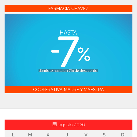
FARMACIA CHAVEZ
COOPERATIVA MADRE Y MAESTRA
agosto 2026
L
M
X
J
V
S
D