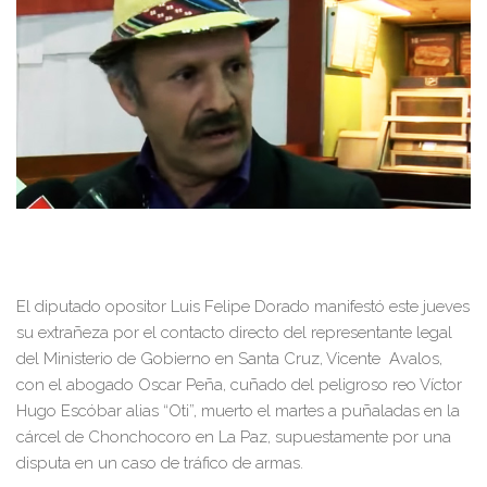
El diputado opositor Luis Felipe Dorado manifestó este jueves
su extrañeza por el contacto directo del representante legal
del Ministerio de Gobierno en Santa Cruz, Vicente Avalos,
con el abogado Oscar Peña, cuñado del peligroso reo Víctor
Hugo Escóbar alias “Oti”, muerto el martes a puñaladas en la
cárcel de Chonchocoro en La Paz, supuestamente por una
disputa en un caso de tráfico de armas.