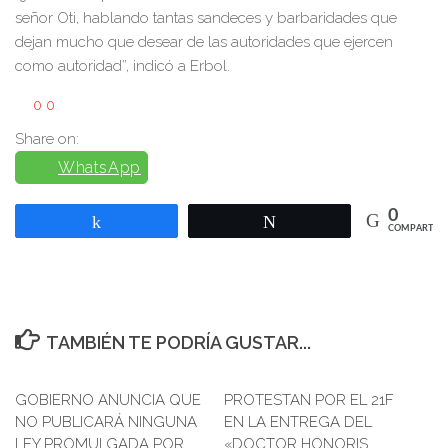
señor Oti, hablando tantas sandeces y barbaridades que
dejan mucho que desear de las autoridades que ejercen
como autoridad”, indicó a Erbol.
0
0
Share on:
WhatsApp
0
Compartir
Twittear
COMPARTIR
TAMBIÉN TE PODRÍA GUSTAR...
GOBIERNO ANUNCIA QUE
PROTESTAN POR EL 21F
0
NO PUBLICARÁ NINGUNA
EN LA ENTREGA DEL
LEY PROMULGADA POR
«DOCTOR HONORIS