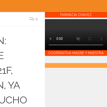
FARMACIA CHAVEZ
0
N:
E
COOPERATIVA MADRE Y MAESTRA
1F,
, YA
MUCHO