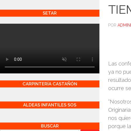
TIE
SETAR
POR
ADMIN
Las confe
ya no pu
resultado
CARPINTERÍA CASTAÑÓN
ocurre se
“Nosotro
ALDEAS INFANTILES SOS
Originari
nos quie
porque la
BUSCAR