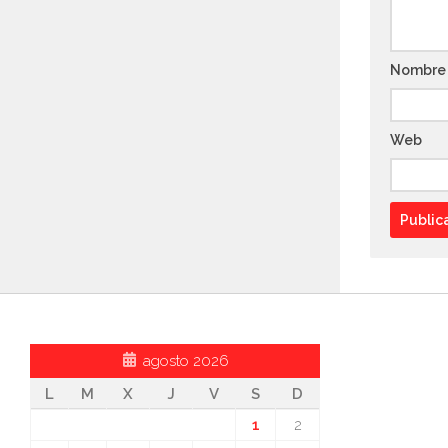
Nombr
Web
agosto 2026
L
M
X
J
V
S
D
1
2