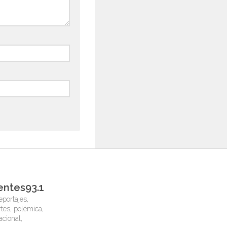
entes93.1
eportajes,
tes, polémica,
nacional,