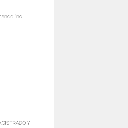
cando “no
AGISTRADO Y