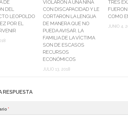
A DE
VIOLARON A UNA NIÑA
TRES E
ÓN DEL
CON DISCAPACIDAD Y LE
FUERON
CTO LEOPOLDO
CORTARON LA LENGUA
COMO E
EZ POR EL
DE MANERA QUE NO
JUNIO 4, 2
RVENIR
PUEDA AVISAR. LA
FAMILIA DE LA VÍCTIMA
018
SON DE ESCASOS
RECURSOS
ECONÓMICOS
JULIO 13, 2018
A RESPUESTA
ario
*