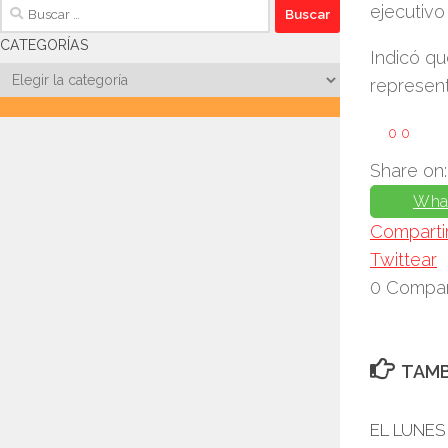
Buscar:
ejecutivo
CATEGORÍAS
Indicó q
Categorías
represent
0
0
Share on:
Wha
Comparti
Twittear
0
Compar
TAMB
EL LUNES 