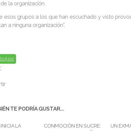
 de la organización.
ue esos grupos a los que han escuchado y visto provo
an a ninguna organización”.
tsApp
r
tir
IÉN TE PODRÍA GUSTAR...
INICIA LA
0
CONMOCIÓN EN SUCRE:
0
UN EXM