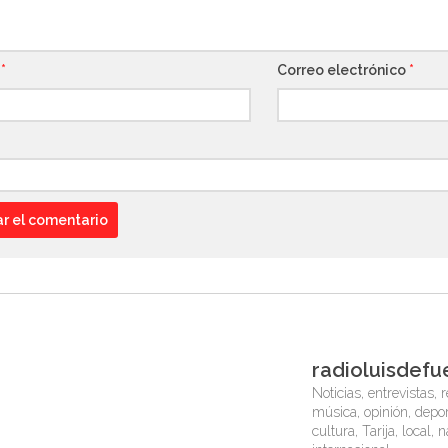
e
*
Correo electrónico
*
radioluisdefu
Noticias, entrevistas, r
música, opinión, depor
cultura, Tarija, local, 