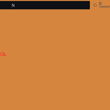
0
Twittear
COMPART
CIL