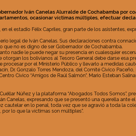
obernador Iván Canelas Alurralde de Cochabamba por coar
rtamentos, ocasionar víctimas múltiples, efectuar declar
el estadio Félix Capriles, gran parte de los asistentes, expr
iterio legal de Iván Canelas. Sus declaraciones contra connaci
do que no es digno de ser Gobernador de Cochabamba.
anto nadie le puede negar su presencia en cualesquier escena
ue otorgan los bolivianos al Tesoro General debe darse esa pr
 procesar por el Ministerio Público y llevarlo a medidas caute
racín, Dr. Gonzalo Torres Mendoza, del Comité Cívico Paceño, 
l Centro Cívico “Amigos de Raúl Salmón”, Mario Esteban Salin
Cuéllar Núñez y la plataforma “Abogados Todos Somos”, presidi
Iván Canelas, expresando que se presentó una querella ante el
uez cautelar en lo penal, toda vez que se agravió a toda la co
por lo que la víctimas son múltiples”.