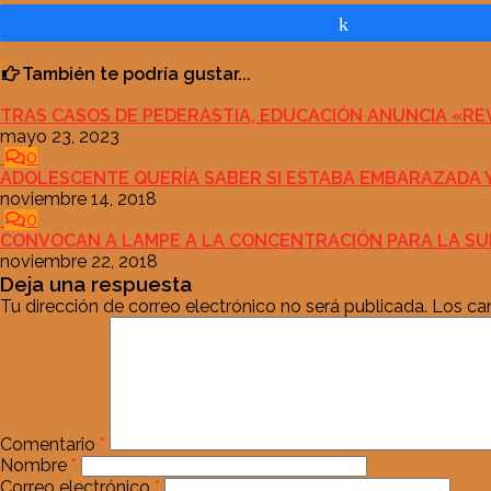
Compartir
También te podría gustar...
TRAS CASOS DE PEDERASTIA, EDUCACIÓN ANUNCIA «RE
mayo 23, 2023
0
ADOLESCENTE QUERÍA SABER SI ESTABA EMBARAZADA 
noviembre 14, 2018
0
CONVOCAN A LAMPE A LA CONCENTRACIÓN PARA LA SUPE
noviembre 22, 2018
Deja una respuesta
Tu dirección de correo electrónico no será publicada.
Los ca
Comentario
*
Nombre
*
Correo electrónico
*