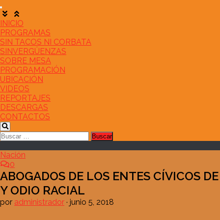
Saltar
al
contenido
INICIO
PROGRAMAS
SIN TACOS NI CORBATA
SINVERGÜENZAS
SOBRE MESA
PROGRAMACIÓN
UBICACIÓN
VIDEOS
REPORTAJES
DESCARGAS
CONTACTOS
Buscar:
Nación
0
ABOGADOS DE LOS ENTES CÍVICOS DE
Y ODIO RACIAL
por
administrador
·
junio 5, 2018