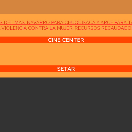
 DEL MAS: NAVARRO PARA CHUQUISACA Y ARCE PARA T
A VIOLENCIA CONTRA LA MUJER, RECURSOS RECAUDADOS
CINE CENTER
SETAR