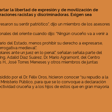
tar la libertad de expresión y de movilización de
aciones racistas y discriminadoras. Exigen sea
esaron su sentir patriótico”, dijo un miembro de los asesores
onales del oriente cuando dijo: “Ningún cruceño va a venir a
rio del Estado, menos prohibir su derecho a expresarse,
errogativa medieval”.
lares ante un juez en lo penal”, señalan señala parte del
Ing. Adalid Díaz Suárez, Dr. Mario Agramont, del Centro
as H., José Torres Meneses y otros miembros de juntas
do por el Dr. Félix Oros, hicieron conocer “su repudio a la
 Ministerio Público, para que se lo convoque a declaración
lectividad cruceña y a los hijos de estos que en gran mayoría