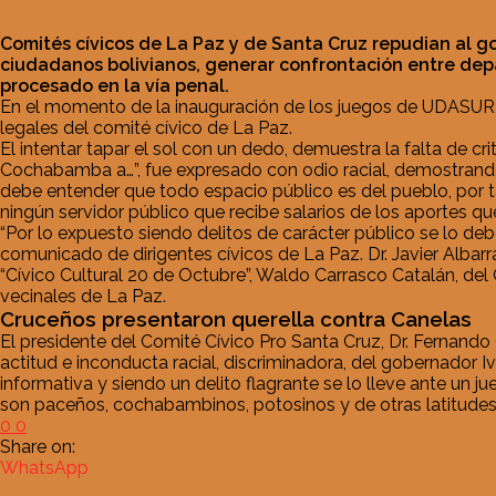
Comités cívicos de La Paz y de Santa Cruz repudian al g
ciudadanos bolivianos, generar confrontación entre depa
procesado en la vía penal.
En el momento de la inauguración de los juegos de UDASUR, en 
legales del comité cívico de La Paz.
El intentar tapar el sol con un dedo, demuestra la falta de cr
Cochabamba a…”, fue expresado con odio racial, demostran
debe entender que todo espacio público es del pueblo, por t
ningún servidor público que recibe salarios de los aportes q
“Por lo expuesto siendo delitos de carácter público se lo debe
comunicado de dirigentes cívicos de La Paz. Dr. Javier Albar
“Cívico Cultural 20 de Octubre”, Waldo Carrasco Catalán, de
vecinales de La Paz.
Cruceños presentaron querella contra Canelas
El presidente del Comité Cívico Pro Santa Cruz, Dr. Fernando 
actitud e inconducta racial, discriminadora, del gobernador 
informativa y siendo un delito flagrante se lo lleve ante un j
son paceños, cochabambinos, potosinos y de otras latitudes, 
0
0
Share on:
WhatsApp