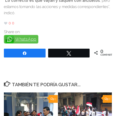
“
Lo correcto es que vayan y saquen con anzuelos
, pero
estamos tomando las acciones y medidas correspondientes”,
indicó.
0
0
Share on:
WhatsApp
0
Compartir
Twittear
COMPARTIR
TAMBIÉN TE PODRÍA GUSTAR...
0
0