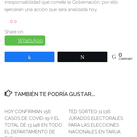
irresponsabilidad que comete la Gobernación, por ello
ejercerán una acción que será analizada hoy.
0
0
Share on:
WhatsApp
0
Compartir
Twittear
COMPARTIR
TAMBIÉN TE PODRÍA GUSTAR...
HOY CONFIRMAN 156
TED SORTEO 11.136
CASOS DE COVID-19 Y EL
JURADOS ELECTORALES
TOTAL DE 13.148 EN TODO
PARA LAS ELECCIONES
EL DEPARTAMENTO DE
NACIONALES EN TARIJA