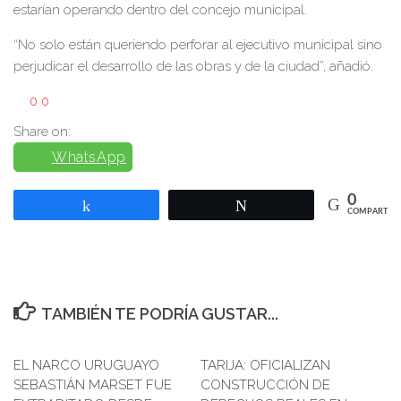
estarían operando dentro del concejo municipal.
“No solo están queriendo perforar al ejecutivo municipal sino
perjudicar el desarrollo de las obras y de la ciudad”, añadió.
0
0
Share on:
WhatsApp
0
Compartir
Twittear
COMPARTIR
TAMBIÉN TE PODRÍA GUSTAR...
EL NARCO URUGUAYO
TARIJA: OFICIALIZAN
SEBASTIÁN MARSET FUE
CONSTRUCCIÓN DE