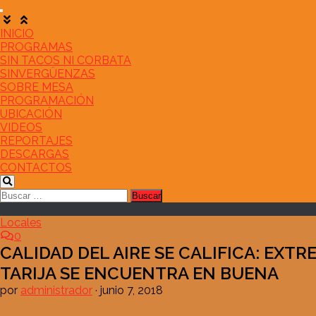
Saltar
al
contenido
INICIO
PROGRAMAS
SIN TACOS NI CORBATA
SINVERGÜENZAS
SOBRE MESA
PROGRAMACIÓN
UBICACIÓN
VIDEOS
REPORTAJES
DESCARGAS
CONTACTOS
Buscar:
Locales
0
CALIDAD DEL AIRE SE CALIFICA: EX
TARIJA SE ENCUENTRA EN BUENA
por
administrador
·
junio 7, 2018