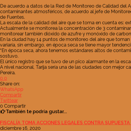
De acuerdo a datos de la Red de Monitoreo de Calidad del Aire,
contaminantes atmosféricos, de acuerdo al jefe de Monitoreo 
de Fuentes.
La escala de la calidad del aire que se toma en cuenta es:
Actualmente se monitorea la concentración de 3 contaminan
monitorear también dióxido de azufre y monóxido de carbono
En la ciudad hay 14 puntos de monitoreo del aire que toman en
variaría, sin embargo, en época seca se tiene mayor tendenci
“En época seca, ahora tenemos estándares altos de contami
sostuvo.
El único registro que se tuvo de un pico alarmante en la esca
A nivel nacional, Tarija sería una de las ciudades con mejor
Pereira.
0
0
Share on:
WhatsApp
Compartir
Twittear
0
Compartir
También te podría gustar...
FISCALÍA TOMA ACCIONES LEGALES CONTRA SUPUESTA 
diciembre 16, 2020