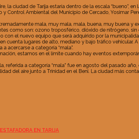
 la ciudad de Tarija estaría dentro de la escala “bueno”, en l
y Control Ambiental del Municipio de Cercado, Yosimar Pereir
 extremadamente mala, muy mala, mala, buena, muy buena y ex
tes como son: ozono troposférico, dióxido de nitrógeno, si
 con el nuevo equipo que será adquirido por la municipalida
 cuenta lugares de alto, mediano y bajo tráfico vehicular. A l
a a acercarse a categoría “mala”.
nación, estamos en el límite cuando hay eventos extemporán
la, referida a categoría “mala” fue en agosto del pasado año,
 calidad del aire junto a Trinidad en el Beni. La ciudad más 
ESTAFADORA EN TARIJA