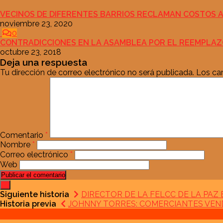
VECINOS DE DIFERENTES BARRIOS RECLAMAN COSTOS A
noviembre 23, 2020
0
CONTRADICCIONES EN LA ASAMBLEA POR EL REEMPLA
octubre 23, 2018
Deja una respuesta
Tu dirección de correo electrónico no será publicada.
Los ca
Comentario
*
Nombre
*
Correo electrónico
*
Web
Siguiente historia
DIRECTOR DE LA FELCC DE LA PAZ
Historia previa
JOHNNY TORRES: COMERCIANTES VEND