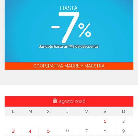
COOPERATIVA MADRE Y MAESTRA
agosto 2026
L
M
X
J
V
S
D
1
2
3
4
5
6
7
8
9