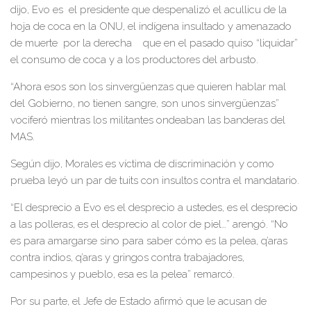
dijo, Evo es el presidente que despenalizó el acullicu de la
hoja de coca en la ONU, el indígena insultado y amenazado
de muerte por la derecha que en el pasado quiso “liquidar”
el consumo de coca y a los productores del arbusto.
“Ahora esos son los sinvergüenzas que quieren hablar mal
del Gobierno, no tienen sangre, son unos sinvergüenzas”
vociferó mientras los militantes ondeaban las banderas del
MAS.
Según dijo, Morales es víctima de discriminación y como
prueba leyó un par de tuits con insultos contra el mandatario.
“El desprecio a Evo es el desprecio a ustedes, es el desprecio
a las polleras, es el desprecio al color de piel…” arengó. “No
es para amargarse sino para saber cómo es la pelea, q’aras
contra indios, q’aras y gringos contra trabajadores,
campesinos y pueblo, esa es la pelea” remarcó.
Por su parte, el Jefe de Estado afirmó que le acusan de