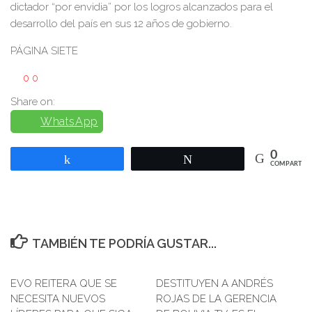
dictador “por envidia” por los logros alcanzados para el
desarrollo del país en sus 12 años de gobierno.
PÁGINA SIETE
0
0
Share on:
WhatsApp
0
Compartir
Twittear
COMPARTIR
TAMBIÉN TE PODRÍA GUSTAR...
EVO REITERA QUE SE
0
DESTITUYEN A ANDRÉS
NECESITA NUEVOS
ROJAS DE LA GERENCIA