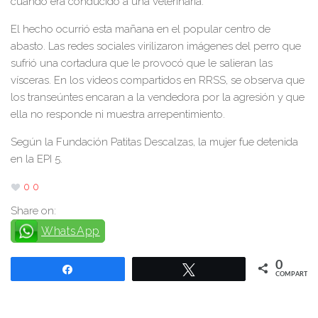
cuando era conducido a una veterinaria.
El hecho ocurrió esta mañana en el popular centro de
abasto. Las redes sociales virilizaron imágenes del perro que
sufrió una cortadura que le provocó que le salieran las
vísceras. En los videos compartidos en RRSS, se observa que
los transeúntes encaran a la vendedora por la agresión y que
ella no responde ni muestra arrepentimiento.
Según la Fundación Patitas Descalzas, la mujer fue detenida
en la EPI 5.
0
0
Share on:
WhatsApp
0
Compartir
Twittear
COMPARTIR