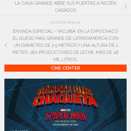
LA CASA GRANDE ABRE SUS PUERTAS A RECIÉN
CASADOS
HISTORIA PREVIA
ENVIADA ESPECIAL – YACUIBA: EN LA EXPOCHACO
EL QUESO MÁS GRANDE DE LATINOAMÉRICA CON
UN DIÁMETRO DE 2.5 METROS Y UNA ALTURA DE 1
METRO; 180 PRODUCTORES DE LECHE, MÁS DE 48
MIL LITROS,
CINE CENTER