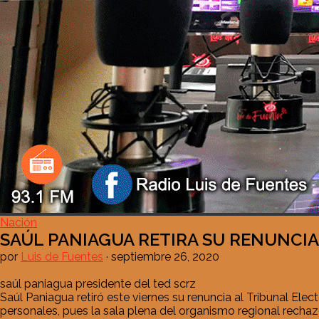
Nación
SAÚL PANIAGUA RETIRA SU RENUNCIA
por
Luis de Fuentes
·
septiembre 26, 2020
saúl paniagua presidente del ted scrz
Saúl Paniagua retiró este viernes su renuncia al Tribunal El
personales, pues la sala plena del organismo regional recha