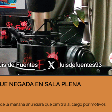
FUE NEGADA EN SALA PLENA
 de la mañana anunciara que dimitirá al cargo por motivos