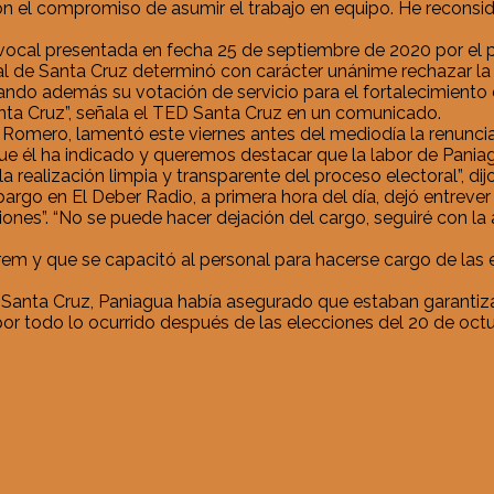
on el compromiso de asumir el trabajo en equipo. He reconsid
ocal presentada en fecha 25 de septiembre de 2020 por el p
tal de Santa Cruz determinó con carácter unánime rechazar l
rando además su votación de servicio para el fortalecimien
nta Cruz”, señala el TED Santa Cruz en un comunicado.
r Romero, lamentó este viernes antes del mediodía la renunc
él ha indicado y queremos destacar que la labor de Paniagu
realización limpia y transparente del proceso electoral”, dij
rgo en El Deber Radio, a primera hora del día, dejó entrever
siones”. “No se puede hacer dejación del cargo, seguiré con 
m y que se capacitó al personal para hacerse cargo de las 
 Santa Cruz, Paniagua había asegurado que estaban garantiza
’, por todo lo ocurrido después de las elecciones del 20 de o