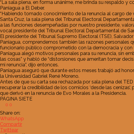
“La sala plena, en forma unánime, me brinda su respaldo y c
Paniagua a El Deber.
“Habiendo tomado conocimiento de la renuncia al cargo de v
Santa Cruz, la sala plena del Tribunal Electoral Departamen
a las funciones desempeñadas por nuestro presidente, valo
vocal presidente del Tribunal Electoral Departamental de Sa
El presidente del Tribunal Supremo Electoral (TSE), Salvado
Paniagua, comprendemos también las razones personales que 
funcionario público comprometido con la democracia y con la 
Paniagua alegó motivos personales para su renuncia, sin emba
las cosas” y habló de “distorsiones que ameritan tomar deci
mi renuncia”, dijo entonces.
Paniagua aseguró que durante estos meses trabajó ad honore
la Universidad Gabriel René Moreno.
Antes de que su carta sea rechazada por sala plena del TED
recuperar la credibilidad de los comicios ‘desde las cenizas
que derivó en la renuncia de Evo Morales a la Presidencia.
PÁGINA SIETE
0
0
Share on:
WhatsApp
Compartir
Twittear