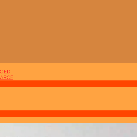
COED
 ARCE