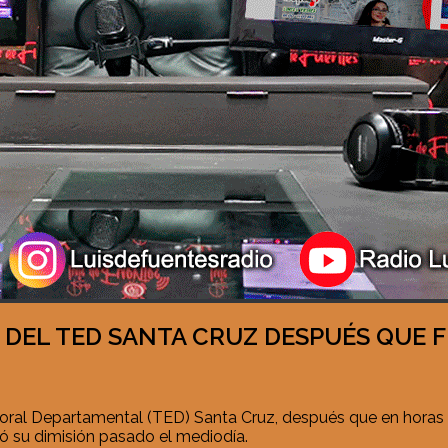
 DEL TED SANTA CRUZ DESPUÉS QUE 
ectoral Departamental (TED) Santa Cruz, después que en horas
zó su dimisión pasado el mediodía.