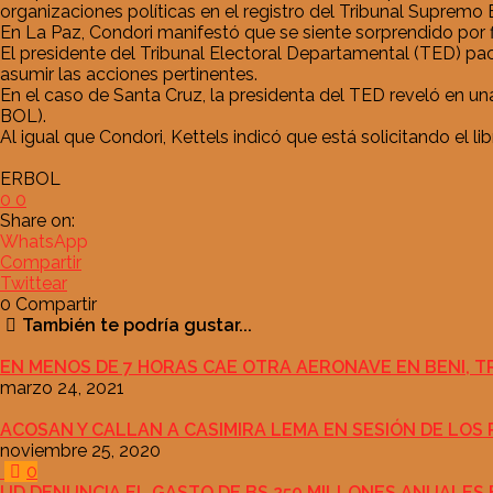
organizaciones políticas en el registro del Tribunal Supremo 
En La Paz, Condori manifestó que se siente sorprendido por fig
El presidente del Tribunal Electoral Departamental (TED) paceñ
asumir las acciones pertinentes.
En el caso de Santa Cruz, la presidenta del TED reveló en un
BOL).
Al igual que Condori, Kettels indicó que está solicitando el li
ERBOL
0
0
Share on:
WhatsApp
Compartir
Twittear
0
Compartir
También te podría gustar...
EN MENOS DE 7 HORAS CAE OTRA AERONAVE EN BENI, T
marzo 24, 2021
ACOSAN Y CALLAN A CASIMIRA LEMA EN SESIÓN DE LOS 
noviembre 25, 2020
0
UD DENUNCIA EL GASTO DE BS 250 MILLONES ANUALES 