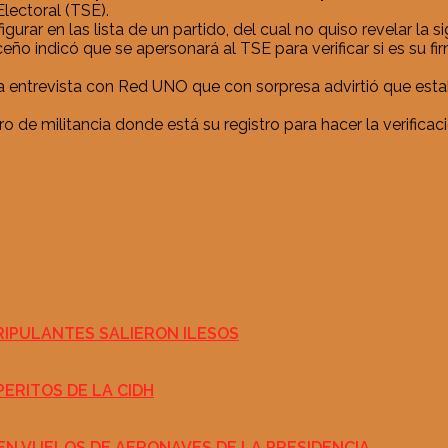
Electoral (TSE).
urar en las lista de un partido, del cual no quiso revelar la s
o indicó que se apersonará al TSE para verificar si es su firm
a entrevista con Red UNO que con sorpresa advirtió que estab
bro de militancia donde está su registro para hacer la verifica
RIPULANTES SALIERON ILESOS
PERITOS DE LA CIDH
EN VUELOS DE AERONAVES DE LA PRESIDENCIA