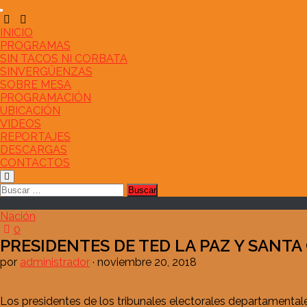
Saltar
al
contenido
INICIO
PROGRAMAS
SIN TACOS NI CORBATA
SINVERGÜENZAS
SOBRE MESA
PROGRAMACIÓN
UBICACIÓN
VIDEOS
REPORTAJES
DESCARGAS
CONTACTOS
Buscar:
Nación
0
PRESIDENTES DE TED LA PAZ Y SANTA
por
administrador
·
noviembre 20, 2018
Los presidentes de los tribunales electorales departamental