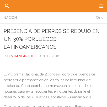
Saltar al contenido
NACIÓN
0
PRESENCIA DE PERROS SE REDUJO EN
UN 30% POR JUEGOS
LATINOAMERICANOS
POR
ADMINISTRADOR
·
JUNIO 2, 2018
El Programa Nacional de Zoonosis, logró que dueños de
perros que permanecían en las calles de la ciudad y el
trópico de Cochabamba permanezcan al interior de sus
hogares para evitar accidentes e incidentes durante el
desarrollo de los XI Juegos Deportivos Suramericanos.
“Gracias a las reuniones previas que desarrollamos con