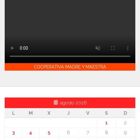
COOPERATIVA MADRE Y MAESTRA
agosto 2026
L
M
X
J
V
S
D
1
2
3
4
5
6
7
8
9