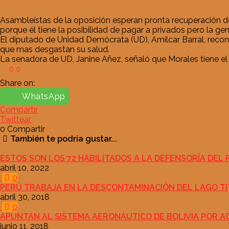
Asambleístas de la oposición esperan pronta recuperación del
porque él tiene la posibilidad de pagar a privados pero la ge
El diputado de Unidad Demócrata (UD), Amílcar Barral, recomen
que mas desgastan su salud.
La senadora de UD, Janine Añez, señaló que Morales tiene el p
0
0
Share on:
WhatsApp
Compartir
Twittear
0
Compartir
También te podría gustar...
ESTOS SON LOS 72 HABILITADOS A LA DEFENSORÍA DEL 
abril 10, 2022
0
PERÚ TRABAJA EN LA DESCONTAMINACIÓN DEL LAGO TIT
abril 30, 2018
0
APUNTAN AL SISTEMA AERONÁUTICO DE BOLIVIA POR A
junio 11, 2018