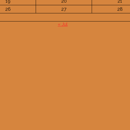
19
20
21
26
27
28
« Jul