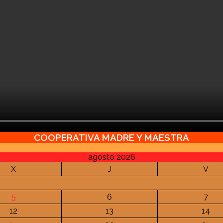
COOPERATIVA MADRE Y MAESTRA
agosto 2026
X
J
V
5
6
7
12
13
14