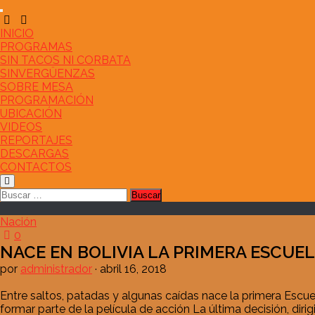
Saltar
al
contenido
INICIO
PROGRAMAS
SIN TACOS NI CORBATA
SINVERGÜENZAS
SOBRE MESA
PROGRAMACIÓN
UBICACIÓN
VIDEOS
REPORTAJES
DESCARGAS
CONTACTOS
Buscar:
Nación
0
NACE EN BOLIVIA LA PRIMERA ESCUEL
por
administrador
·
abril 16, 2018
Entre saltos, patadas y algunas caídas nace la primera Escu
formar parte de la película de acción La última decisión, dir