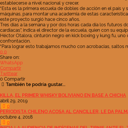
establecerse a nivel nacional y crecer.
“Esta es la p
rimera escuela de dobles de acción en el país y 
máquinas, para montar una academia de estas características
este proyecto surgió hace cinco años.
Tres días a la semana y por dos horas cada día los futuros 
cardiacas”, indica el director de la escuela, quien con su eq
Héctor Otalora, cinturón negro en kick boxing y kung fu, uno
confrontación.
“Para lograr esto trabajamos mucho con acrobacias, saltos mo
0
0
Share on:
WhatsApp
Compartir
Twittear
0
Compartir
También te podría gustar...
KILLA, EL PRIMER WHISKY BOLIVIANO EN BASE A CHICHA
abril 29, 2019
0
PERIODISTA CHILENO ACOSA AL CANCILLER, LE DA PALMA
octubre 4, 2018
0
INICIA LA AUDIENCIA DE INDÍGENAS DEL TIPNIS ANTE 