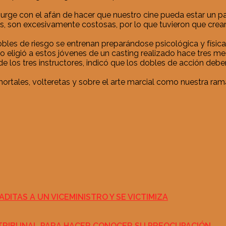
surge con el afán de hacer que nuestro cine pueda estar un p
, son excesivamente costosas, por lo que tuvieron que crear 
dobles de riesgo se entrenan preparándose psicológica y físi
uipo eligió a estos jóvenes de un casting realizado hace tres 
 de los tres instructores, indicó que los dobles de acción de
rtales, volteretas y sobre el arte marcial como nuestra rama
DITAS A UN VICEMINISTRO Y SE VICTIMIZA
EL TRIBUNAL PARA HACER CONOCER SU PREOCUPACIÓN