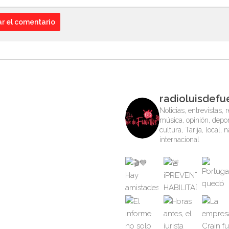
radioluisdefu
Noticias, entrevistas, r
música, opinión, depor
cultura, Tarija, local, 
internacional