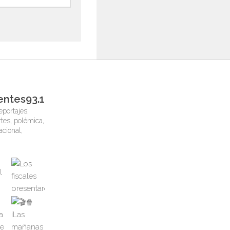
entes93.1
eportajes,
tes, polémica,
nacional,