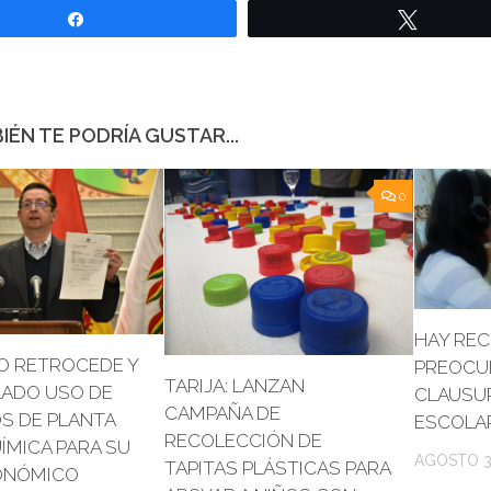
Compartir
Twittear
IÉN TE PODRÍA GUSTAR...
0
HAY REC
O RETROCEDE Y
PREOCU
TARIJA: LANZAN
LADO USO DE
CLAUSUR
CAMPAÑA DE
S DE PLANTA
ESCOLA
RECOLECCIÓN DE
ÍMICA PARA SU
AGOSTO 3
TAPITAS PLÁSTICAS PARA
ONÓMICO