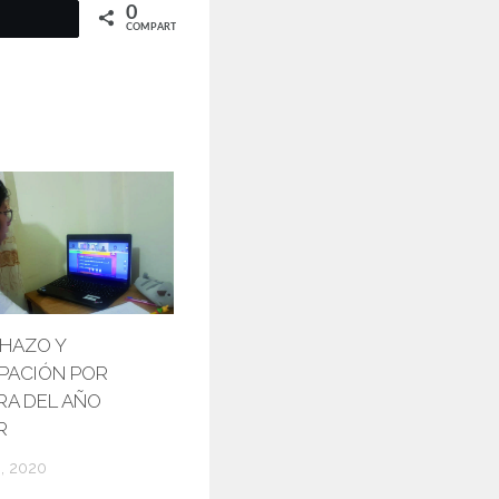
0
COMPARTIR
HAZO Y
PACIÓN POR
A DEL AÑO
R
, 2020