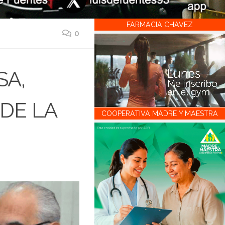
FARMACIA CHAVEZ
0
SA,
DE LA
COOPERATIVA MADRE Y MAESTRA