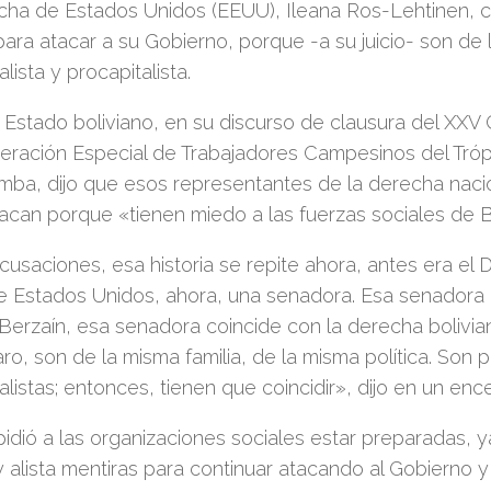
cha de Estados Unidos (EEUU), Ileana Ros-Lehtinen, c
 para atacar a su Gobierno, porque -a su juicio- son de l
lista y procapitalista.
e Estado boliviano, en su discurso de clausura del XXV
eración Especial de Trabajadores Campesinos del Tró
a, dijo que esos representantes de la derecha nacion
tacan porque «tienen miedo a las fuerzas sociales de Bo
cusaciones, esa historia se repite ahora, antes era e
e Estados Unidos, ahora, una senadora. Esa senadora 
erzaín, esa senadora coincide con la derecha bolivia
ro, son de la misma familia, de la misma política. Son p
alistas; entonces, tienen que coincidir», dijo en un enc
idió a las organizaciones sociales estar preparadas, 
 y alista mentiras para continuar atacando al Gobierno y