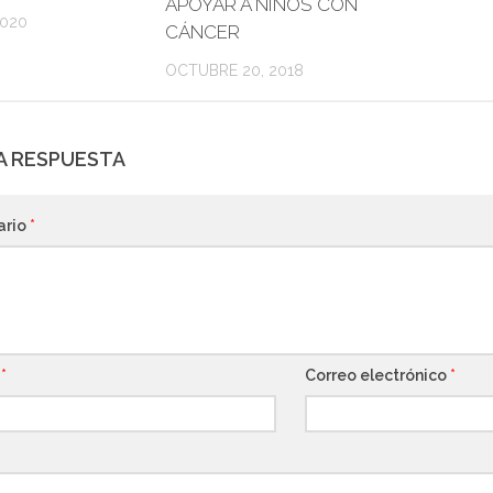
APOYAR A NIÑOS CON
2020
CÁNCER
OCTUBRE 20, 2018
A RESPUESTA
ario
*
e
*
Correo electrónico
*