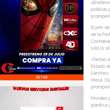
ultradere
políticas
proimperia
El jefe d
de la Fed
Cochabamb
sólo lo a
«Tantas a
Estado d
Sánchez B
SETAR
Mesa. Cla
proimperi
Morales p
planifica