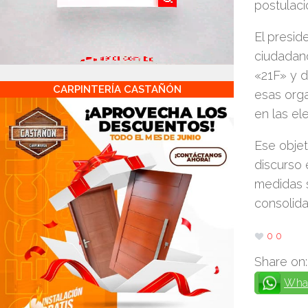
postulaci
El presid
ciudadano
«21F» y d
CARPINTERÍA CASTAÑÓN
esas orga
en las el
Ese objet
discurso
medidas s
consolida
0
0
Share on:
Wha