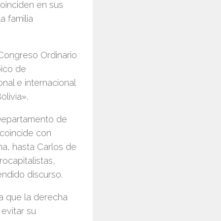
oinciden en sus
a familia
 Congreso Ordinario
pico de
al e internacional
livia».
l Departamento de
coincide con
na, hasta Carlos de
rocapitalistas,
endido discurso.
ya que la derecha
 evitar su