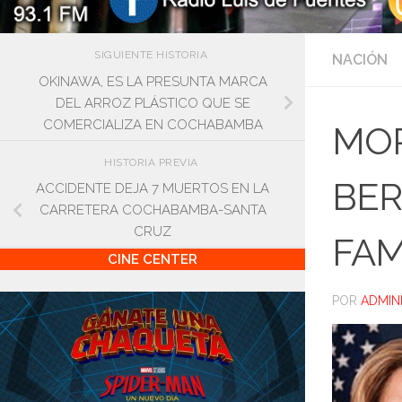
SIGUIENTE HISTORIA
NACIÓN
OKINAWA, ES LA PRESUNTA MARCA
DEL ARROZ PLÁSTICO QUE SE
COMERCIALIZA EN COCHABAMBA
MOR
HISTORIA PREVIA
BER
ACCIDENTE DEJA 7 MUERTOS EN LA
CARRETERA COCHABAMBA-SANTA
CRUZ
FAM
CINE CENTER
POR
ADMIN