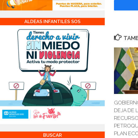
ALDEAS INFANTILES SOS
TAMB
GOBIERN
DEJA DE 
RECURSO
PETROQU
PLAN EC
BUSCAR