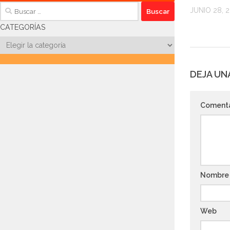
Buscar:
JUNIO 28, 
CATEGORÍAS
Categorías
DEJA UN
Coment
Nombr
Web