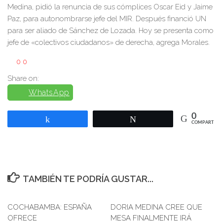
Medina, pidió la renuncia de sus cómplices Oscar Eid y Jaime
Paz, para autonombrarse jefe del MIR. Después financió UN
para ser aliado de Sánchez de Lozada. Hoy se presenta como
jefe de «colectivos ciudadanos» de derecha, agrega Morales.
0
0
Share on:
WhatsApp
0
Compartir
Twittear
COMPARTIR
TAMBIÉN TE PODRÍA GUSTAR...
COCHABAMBA: ESPAÑA
0
DORIA MEDINA CREE QUE
0
OFRECE
MESA FINALMENTE IRÁ