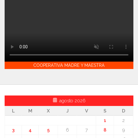
COOPERATIVA MADRE Y MAESTRA
agosto 2026
L
M
X
J
V
S
D
1
2
3
4
5
6
7
8
9