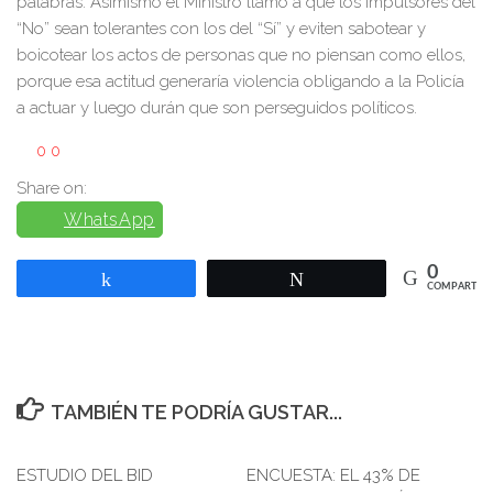
palabras. Asimismo el Ministro llamó a que los impulsores del
“No” sean tolerantes con los del “Sí” y eviten sabotear y
boicotear los actos de personas que no piensan como ellos,
porque esa actitud generaría violencia obligando a la Policía
a actuar y luego durán que son perseguidos políticos.
0
0
Share on:
WhatsApp
0
Compartir
Twittear
COMPARTIR
TAMBIÉN TE PODRÍA GUSTAR...
ESTUDIO DEL BID
0
ENCUESTA: EL 43% DE
0