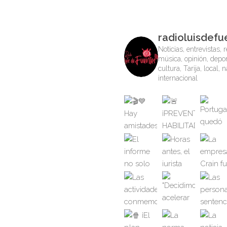
radioluisdefu
Noticias, entrevistas, r
música, opinión, depor
cultura, Tarija, local, 
internacional