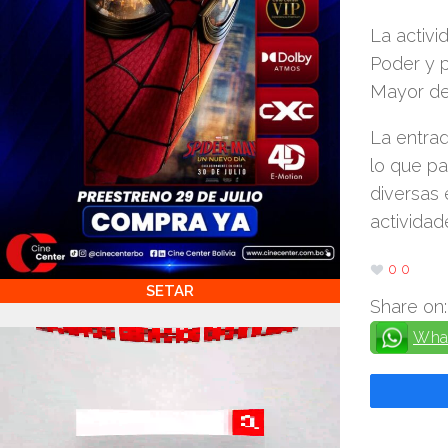
La activi
Poder y p
Mayor de 
La entrad
lo que pa
diversas 
actividade
0
0
SETAR
Share on:
Wha