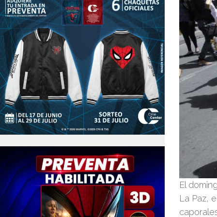
El doming
La Paz, e
caporales