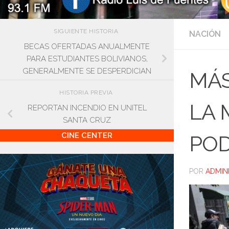
SIGUIENTE HISTORIA
NACIÓN
BECAS OFERTADAS ANUALMENTE
PARA ESTUDIANTES BOLIVIANOS,
GENERALMENTE SE DESPERDICIAN
MÁS
HISTORIA PREVIA
LA 
REPORTAN INCENDIO EN UNITEL
SANTA CRUZ
CINE CENTER
PO
POR
ADMIN