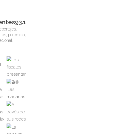
entes93.1
eportajes,
tes, polémica,
nacional,