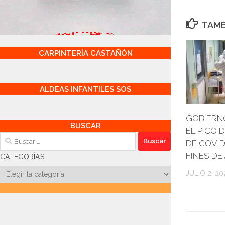
TAMB
CARPINTERÍA CASTAÑÓN
ALDEAS INFANTILES SOS
GOBIERN
BUSCAR
EL PICO 
Buscar:
DE COVID
FINES D
CATEGORÍAS
Categorías
JULIO 2, 20