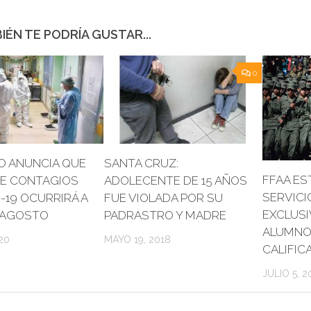
IÉN TE PODRÍA GUSTAR...
0
O ANUNCIA QUE
SANTA CRUZ:
FFAA ES
DE CONTAGIOS
ADOLECENTE DE 15 AÑOS
SERVICI
-19 OCURRIRÁ A
FUE VIOLADA POR SU
EXCLUSI
E AGOSTO
PADRASTRO Y MADRE
ALUMNO
20
MAYO 19, 2018
CALIFIC
JULIO 5, 2