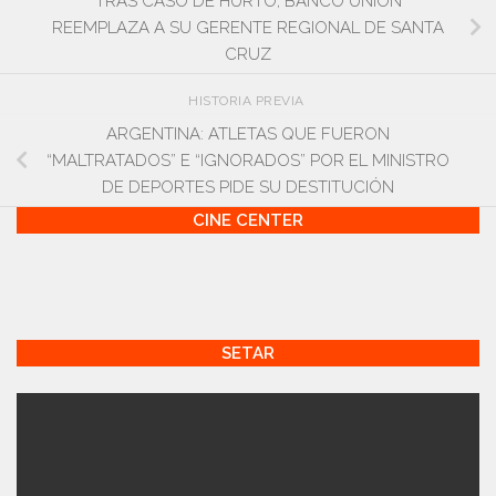
TRAS CASO DE HURTO, BANCO UNIÓN
REEMPLAZA A SU GERENTE REGIONAL DE SANTA
CRUZ
HISTORIA PREVIA
ARGENTINA: ATLETAS QUE FUERON
“MALTRATADOS” E “IGNORADOS” POR EL MINISTRO
DE DEPORTES PIDE SU DESTITUCIÓN
CINE CENTER
SETAR