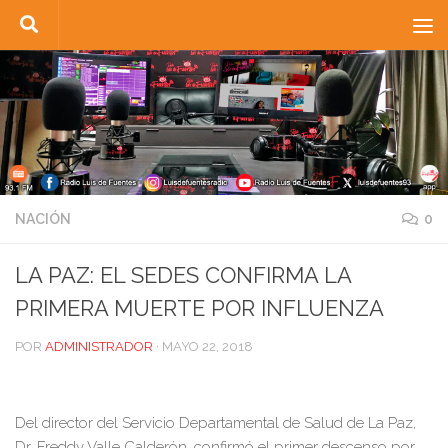
Saltar al contenido
NACIÓN
0
LA PAZ: EL SEDES CONFIRMA LA
PRIMERA MUERTE POR INFLUENZA
POR
ADMINISTRADOR
·
MAYO 22, 2018
Del director del Servicio Departamental de Salud de La Paz,
Dr. Freddy Valle Calderón, confirmó el primer descenso por