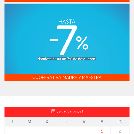
COOPERATIVA MADRE Y MAESTRA
agosto 2026
L
M
X
J
V
S
D
1
2