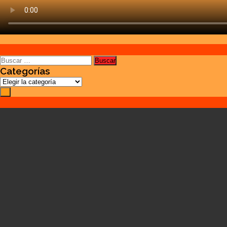
Buscar:
Categorías
Categorías