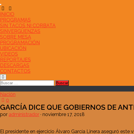
Saltar
al
contenido
INICIO
PROGRAMAS
SIN TACOS NI CORBATA
SINVERGÜENZAS
SOBRE MESA
PROGRAMACIÓN
UBICACIÓN
VIDEOS
REPORTAJES
DESCARGAS
CONTACTOS
Buscar:
Nación
0
GARCÍA DICE QUE GOBIERNOS DE ANTE
por
administrador
·
noviembre 17, 2018
El presidente en ejercicio Álvaro García Linera aseguró est