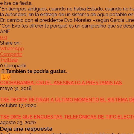
e irse de fiesta.
“En tiempos antiguos, cuando no había Estado, cuando no hab
la autoridad, en la entrega de un sistema de agua potable e
En cambio con el presidente Evo Morales –según García Liner
“Con Evo (es diferente porque) es un campesino que se despie
ANF
0
0
Share on:
WhatsApp
Compartir
Twittear
0
Compartir
También te podría gustar...
0
COCHABAMBA: CRUEL ASESINATO A PRESTAMISTAS
mayo 31, 2018
TSE DECIDE RETIRAR A ÚLTIMO MOMENTO EL SISTEMA D
octubre 17, 2020
TSE DICE QUE ENCUESTAS TELEFÓNICAS DE TIPO ELEC
agosto 23, 2020
Deja una respuesta