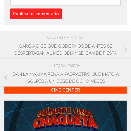
SIGUIENTE HISTORIA
GARCÍA DICE QUE GOBIERNOS DE ANTES SE
DESPERTABAN AL MEDIODÍA Y SE IBAN DE FIESTA
HISTORIA PREVIA
DAN LA MÁXIMA PENA A PADRASTRO QUE MATÓ A
GOLPES A UN BEBÉ DE OCHO MESES
CINE CENTER