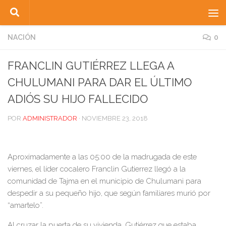
Saltar al contenido
NACIÓN
0
FRANCLIN GUTIÉRREZ LLEGA A
CHULUMANI PARA DAR EL ÚLTIMO
ADIÓS SU HIJO FALLECIDO
POR
ADMINISTRADOR
·
NOVIEMBRE 23, 2018
Aproximadamente a las 05:00 de la madrugada de este
viernes, el líder cocalero Franclin Gutierrez llegó a la
comunidad de Tajma en el municipio de Chulumani para
despedir a su pequeño hijo, que según familiares murió por
“amartelo”.
Al cruzar la puerta de su vivienda, Gutiérrez que estaba