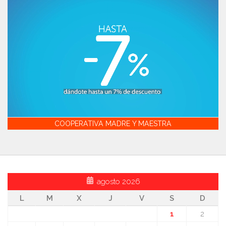
COOPERATIVA MADRE Y MAESTRA
agosto 2026
L
M
X
J
V
S
D
1
2