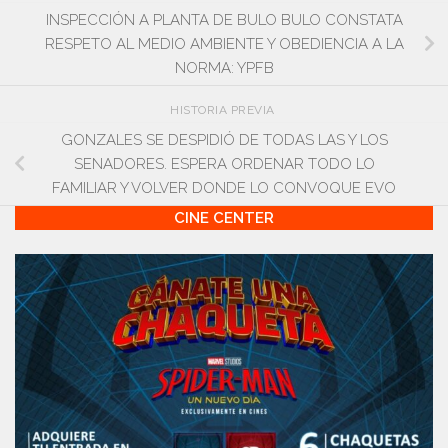
INSPECCIÓN A PLANTA DE BULO BULO CONSTATA
RESPETO AL MEDIO AMBIENTE Y OBEDIENCIA A LA
NORMA: YPFB
HISTORIA PREVIA
GONZALES SE DESPIDIÓ DE TODAS LAS Y LOS
SENADORES. ESPERA ORDENAR TODO LO
FAMILIAR Y VOLVER DONDE LO CONVOQUE EVO
CINE CENTER