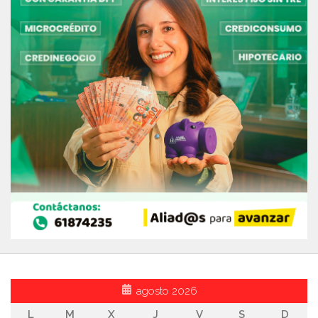
agosto 2026
L
M
X
J
V
S
D