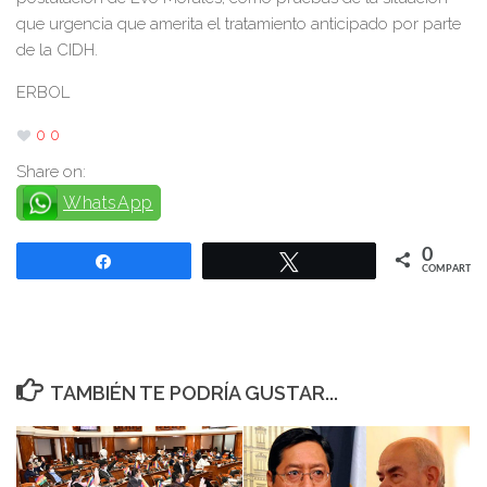
que urgencia que amerita el tratamiento anticipado por parte
de la CIDH.
ERBOL
0
0
Share on:
WhatsApp
0
Compartir
Twittear
COMPARTIR
TAMBIÉN TE PODRÍA GUSTAR...