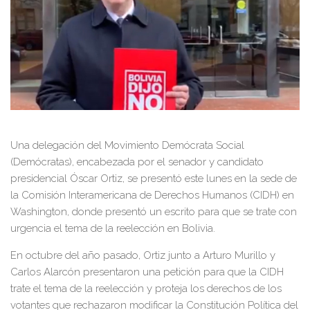
Una delegación del Movimiento Demócrata Social
(Demócratas), encabezada por el senador y candidato
presidencial Óscar Ortiz, se presentó este lunes en la sede de
la Comisión Interamericana de Derechos Humanos (CIDH) en
Washington, donde presentó un escrito para que se trate con
urgencia el tema de la reelección en Bolivia.
En octubre del año pasado, Ortiz junto a Arturo Murillo y
Carlos Alarcón presentaron una petición para que la CIDH
trate el tema de la reelección y proteja los derechos de los
votantes que rechazaron modificar la Constitución Política del