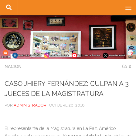
Saltar al contenido
NACIÓN
0
CASO JHIERY FERNÁNDEZ: CULPAN A 3
JUECES DE LA MAGISTRATURA
POR
ADMINISTRADOR
·
OCTUBRE 28, 2018
El representante de la Magistratura en La Paz, Américo
Araníbar, anticipó que se halló responsabilidad administrativa