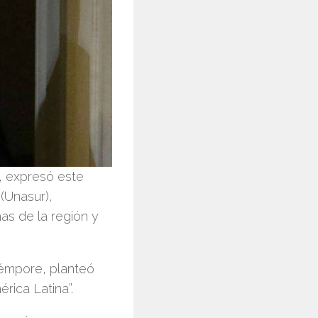
, expresó este
(Unasur),
as de la región y
témpore, planteó
ica Latina”.