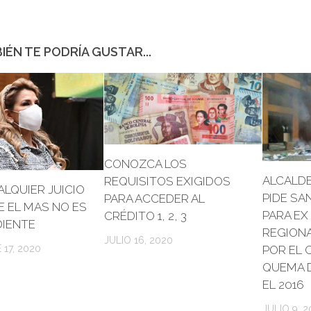
IÉN TE PODRÍA GUSTAR...
CONOZCA LOS
ALCALD
REQUISITOS EXIGIDOS
ALQUIER JUICIO
PIDE SA
PARA ACCEDER AL
IE EL MAS NO ES
PARA E
CRÉDITO 1, 2, 3
DIENTE
REGIONA
JULIO 16, 2020
17, 2020
POR EL 
QUEMA D
EL 2016
JULIO 9, 2