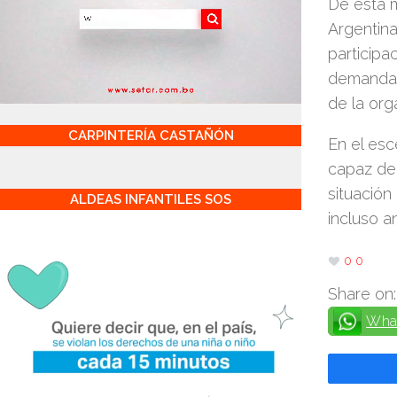
De esta m
Argentina
participa
demandar
de la orga
CARPINTERÍA CASTAÑÓN
En el esc
capaz de 
situación
ALDEAS INFANTILES SOS
incluso a
0
0
Share on:
Wha