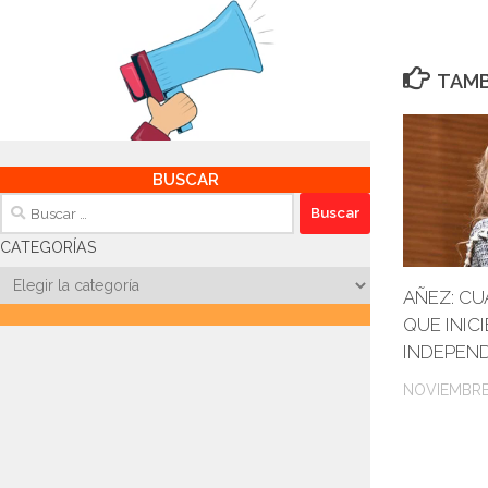
TAMB
BUSCAR
Buscar:
CATEGORÍAS
Categorías
AÑEZ: CU
QUE INIC
INDEPEN
NOVIEMBRE 