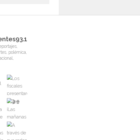
entes93.1
eportajes,
tes, polémica,
nacional,