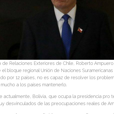
ro de Relaciones Exteriores de Chile, Roberto Ampuero
 el bloque regional Unión de Naciones Suramericanas 
o por 12 países, no es capaz de resolver los problem
 mucho a los países mantenerlo.
e actualmente, Bolivia, que ocupa la presidencia pro 
y desvinculados de las preocupaciones reales de Amér