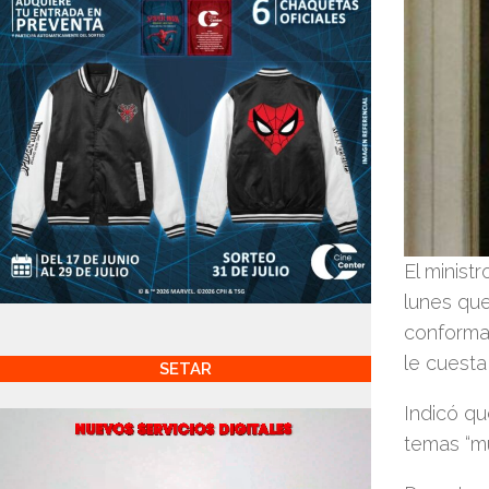
El minist
lunes que
conformad
le cuesta
SETAR
Indicó qu
temas “mu