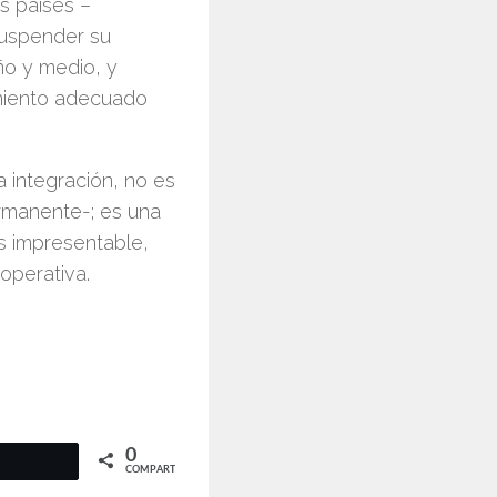
s países –
 suspender su
ño y medio, y
miento adecuado
 integración, no es
rmanente-; es una
es impresentable,
ooperativa.
0
COMPARTIR