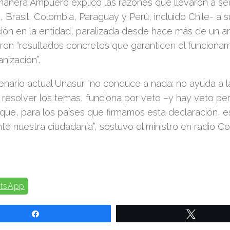
anera Ampuero explicó las razones que llevaron a sei
, Brasil, Colombia, Paraguay y Perú, incluido Chile- a
ción en la entidad, paralizada desde hace más de un a
on “resultados concretos que garanticen el funciona
nización”.
enario actual Unasur “no conduce a nada: no ayuda a la
resolver los temas, funciona por veto –y hay veto pe
 que, para los países que firmamos esta declaración, 
nte nuestra ciudadanía”, sostuvo el ministro en radio C
tsApp
Compartir
Twittear