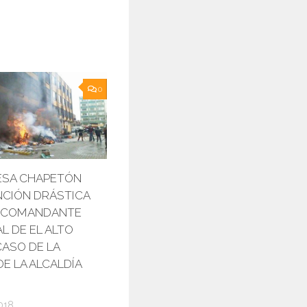
0
ESA CHAPETÓN
NCIÓN DRÁSTICA
X COMANDANTE
L DE EL ALTO
CASO DE LA
E LA ALCALDÍA
018