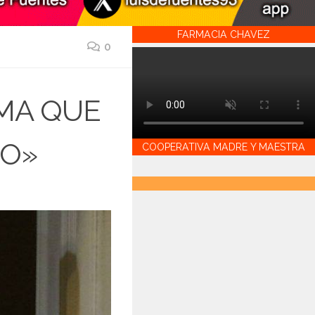
FARMACIA CHAVEZ
0
MA QUE
RO»
COOPERATIVA MADRE Y MAESTRA