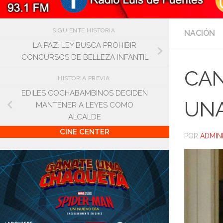
SIGUIENTE HISTORIA
NACIÓN
LA PAZ: LEY BUSCA PROHIBIR
CONCURSOS DE BELLEZA INFANTIL
CAN
HISTORIA PREVIA
EDILES COCHABAMBINOS DECIDEN
UNA
MANTENER A LEYES COMO
ALCALDE
CINE CENTER
POR
ADMIN