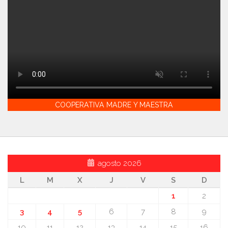
COOPERATIVA MADRE Y MAESTRA
agosto 2026
L
M
X
J
V
S
D
1
2
3
4
5
6
7
8
9
10
11
12
13
14
15
16