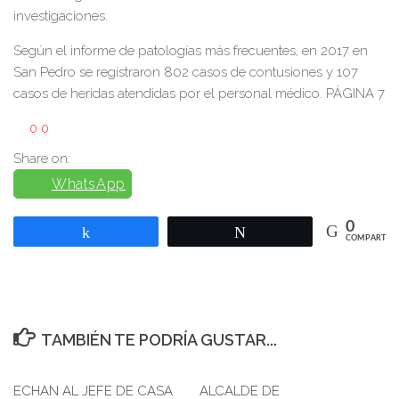
investigaciones.
Según el informe de patologías más frecuentes, en 2017 en
San Pedro se registraron 802 casos de contusiones y 107
casos de heridas atendidas por el personal médico. PÁGINA 7
0
0
Share on:
WhatsApp
0
Compartir
Twittear
COMPARTIR
TAMBIÉN TE PODRÍA GUSTAR...
ECHAN AL JEFE DE CASA
0
ALCALDE DE
0