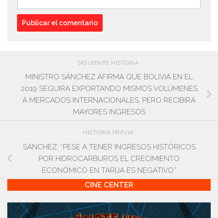
SIGUIENTE HISTORIA
MINISTRO SÁNCHEZ AFIRMA QUE BOLIVIA EN EL
2019 SEGUIRA EXPORTANDO MISMOS VOLÚMENES
A MERCADOS INTERNACIONALES, PERO RECIBIRÁ
MAYORES INGRESOS
HISTORIA PREVIA
SÁNCHEZ: “PESE A TENER INGRESOS HISTÓRICOS
POR HIDROCARBUROS EL CRECIMIENTO
ECONÓMICO EN TARIJA ES NEGATIVO”
CINE CENTER