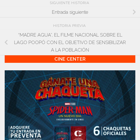
SIGUIENTE HISTORIA
Entrada siguiente
HISTORIA PREVIA
“MADRE AGUA”, EL FILME NACIONAL SOBRE EL
LAGO POOPÓ CON EL OBJETIVO DE SENSIBILIZAR
A LA POBLACIÓN
CINE CENTER