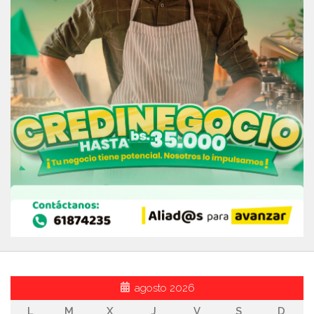
agosto 2026
L
M
X
J
V
S
D