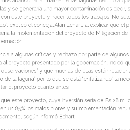
mos abandonar actualmente las lagunas debido a que
das y se generaría una mayor contaminación es decir, 
r con este proyecto y hacer todos los trabajos. No so
o”, explicó el concejal Alan Echart, al explicar que el 
sería la implementación del proyecto de Mitigación d
bernación.
ncia a algunas críticas y rechazo por parte de algunos
a al proyecto presentado por la gobernación, indicó q
 observaciones” y que muchas de ellas están relacion
 de la laguna” por lo que se está “enfatizando” la ne
ar el proyecto cuanto antes.
que este proyecto, cuya inversión sería de Bs 28 mill
 en un 85% los malos olores y su implementación requ
damente, según informó Echart.
ue la gobernación socializó el proyecto con múltiples i