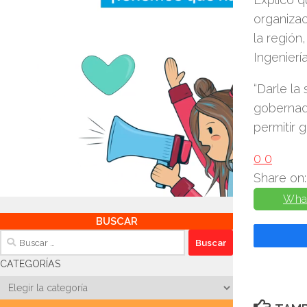
organizac
la región
Ingenierí
“Darle la
gobernado
permitir 
0
0
Share on:
Wha
BUSCAR
Buscar:
CATEGORÍAS
Categorías