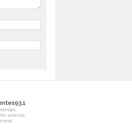
entes93.1
eportajes,
tes, polémica,
nacional,