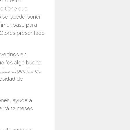
 no están
se tiene que
lo se puede poner
primer paso para
e Olores presentado
 vecinos en
ue “es algo bueno
adas al pedido de
cesidad de
ones, ayude a
erirá 12 meses
nstituciones y