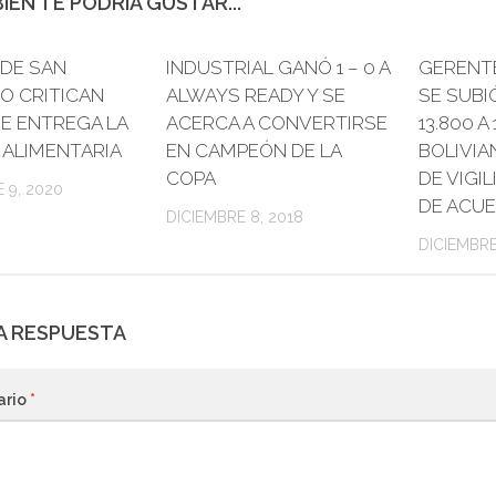
IÉN TE PODRÍA GUSTAR...
 DE SAN
INDUSTRIAL GANÓ 1 – 0 A
0
GERENT
O CRITICAN
ALWAYS READY Y SE
SE SUBI
E ENTREGA LA
ACERCA A CONVERTIRSE
13.800 A
 ALIMENTARIA
EN CAMPEÓN DE LA
BOLIVIA
COPA
DE VIGI
 9, 2020
DE ACU
DICIEMBRE 8, 2018
DICIEMBRE
A RESPUESTA
ario
*