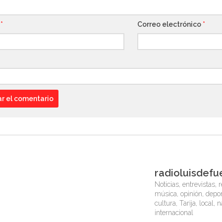
e
*
Correo electrónico
*
radioluisdefu
Noticias, entrevistas, r
música, opinión, depor
cultura, Tarija, local, 
internacional