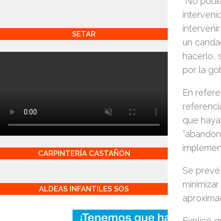
“No pode
interveni
interveni
SETAR
un candad
hacerlo, 
por la go
En refere
referenci
que haya
“abandono
implement
CARPINTERÍA CASTAÑÓN
Se prevé 
minimizar
ALDEAS INFANTILES SOS
aproxima
Explicó q