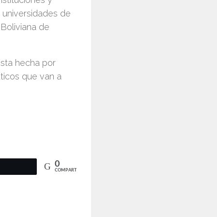
 universidades de
 Boliviana de
esta hecha por
ticos que van a
0
COMPARTIR