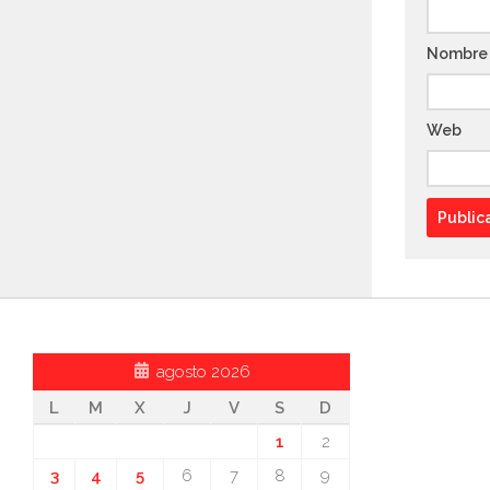
Nombr
Web
agosto 2026
L
M
X
J
V
S
D
1
2
3
4
5
6
7
8
9