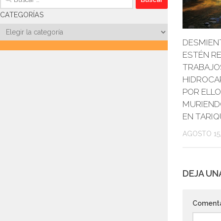
CATEGORÍAS
Categorías
DESMIEN
ESTÉN R
TRABAJO
HIDROCA
POR ELLO
MURIEND
EN TARIQ
AGOSTO 15,
DEJA UN
Coment