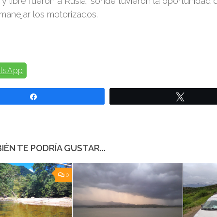
y libre fueron a Rusia, sonde tuvieron la oportunidad 
 manejar los motorizados.
tsApp
Compartir
Twittear
IÉN TE PODRÍA GUSTAR...
0