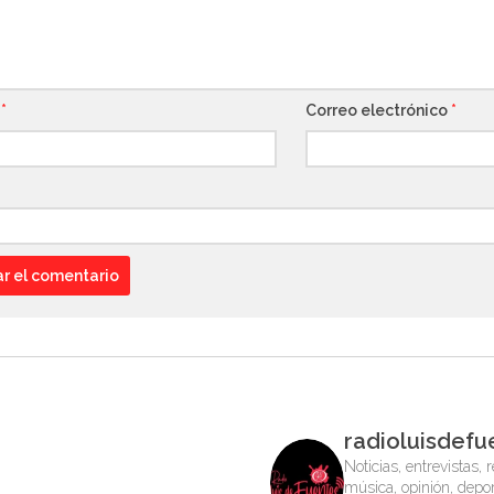
e
*
Correo electrónico
*
radioluisdefu
Noticias, entrevistas, r
música, opinión, depor