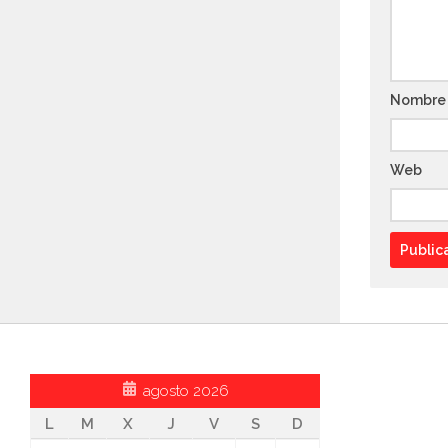
Nombr
Web
agosto 2026
L
M
X
J
V
S
D