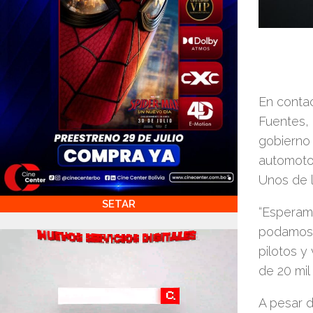
En contac
Fuentes, 
gobierno 
automotor
Unos de l
SETAR
“Esperamo
podamos 
pilotos y
de 20 mil
A pesar d