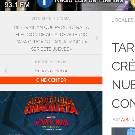
SIGUIENTE HISTORIA
LOCALES
DETERMINAN QUE PROCEDERÁ LA
ELECCIÓN DE ALCALDE ALTERNO
PARA CERCADO-TARIJA: «PODRÍA
TAR
SER ESTE JUEVES»
CRÉ
HISTORIA PREVIA
Entrada anterior
CINE CENTER
NUE
CO
POR
ADMIN