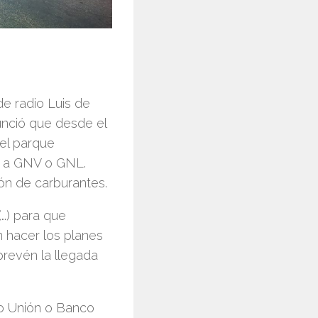
de radio Luis de
unció que desde el
 el parque
os a GNV o GNL.
ón de carburantes.
…) para que
 hacer los planes
prevén la llegada
co Unión o Banco