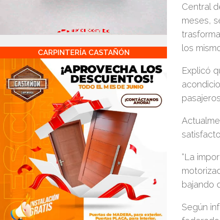
Central d
meses, se
trasforma
los mismo
CARPINTERÍA CASTAÑÓN
Explicó q
acondicio
pasajeros
Actualme
satisfact
“La impor
motorizad
bajando d
Según inf