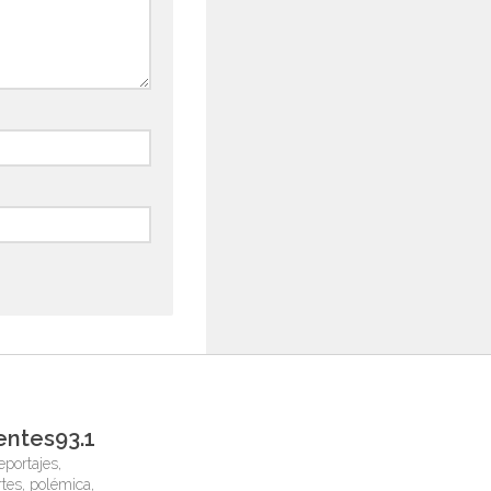
entes93.1
eportajes,
tes, polémica,