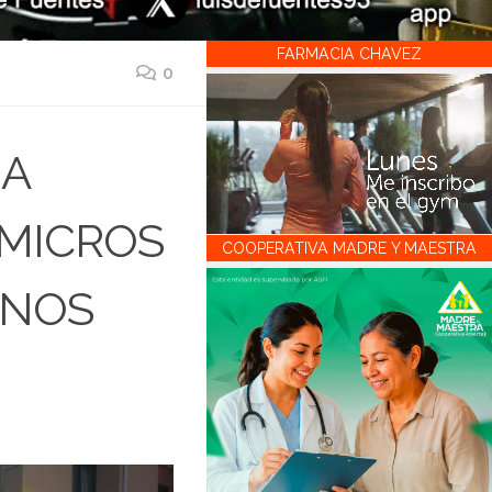
FARMACIA CHAVEZ
0
IA
 MICROS
COOPERATIVA MADRE Y MAESTRA
ENOS