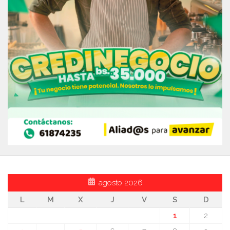
agosto 2026
L
M
X
J
V
S
D
1
2