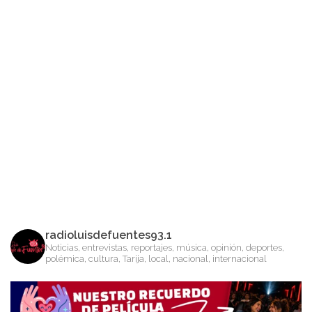
radioluisdefuentes93.1
Noticias, entrevistas, reportajes, música, opinión, deportes,
polémica, cultura, Tarija, local, nacional, internacional