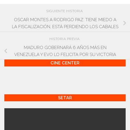
SIGUIENTE HISTORIA
OSCAR MONTES A RODRIGO PAZ: TIENE MIEDO A
LA FISCALIZACIÓN, ESTÁ PERDIENDO LOS CABALES
HISTORIA PREVIA
MADURO GOBERNARÁ 6 AÑOS MÁS EN
VENEZUELA Y EVO LO FELICITA POR SU VICTORIA
CINE CENTER
SETAR