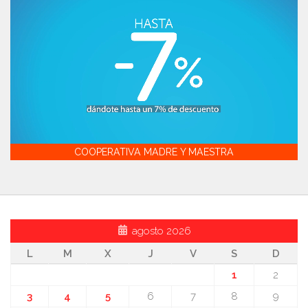
COOPERATIVA MADRE Y MAESTRA
agosto 2026
L
M
X
J
V
S
D
1
2
3
4
5
6
7
8
9