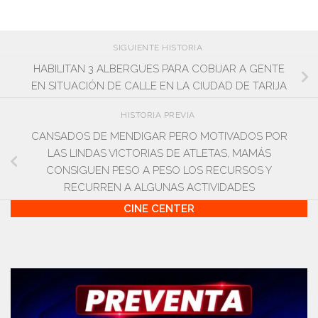
SIGUIENTE HISTORIA
HABILITAN 3 ALBERGUES PARA COBIJAR A GENTE
EN SITUACIÓN DE CALLE EN LA CIUDAD DE TARIJA
HISTORIA PREVIA
CANSADOS DE MENDIGAR PERO MOTIVADOS POR
LAS LINDAS VICTORIAS DE ATLETAS, MAMÁS
CONSIGUEN PESO A PESO LOS RECURSOS Y
RECURREN A ALGUNAS ACTIVIDADES
CINE CENTER