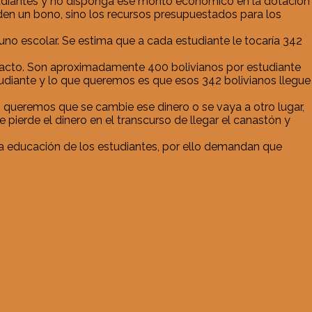
studiantes y no disponga ese monto económico en la dotación
den un bono, sino los recursos presupuestados para los
yuno escolar. Se estima que a cada estudiante le tocaría 342
 exacto. Son aproximadamente 400 bolivianos por estudiante
tudiante y lo que queremos es que esos 342 bolivianos llegue
 queremos que se cambie ese dinero o se vaya a otro lugar,
pierde el dinero en el transcurso de llegar el canastón y
 la educación de los estudiantes, por ello demandan que