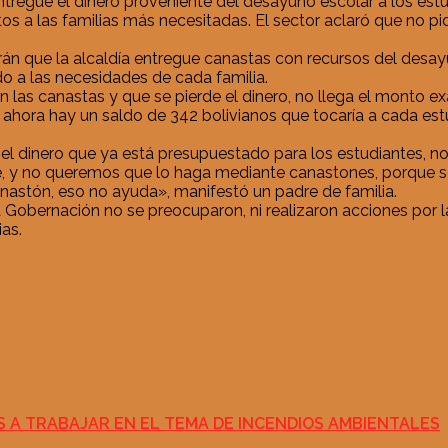
entregue el dinero proveniente del desayuno escolar a los e
 a las familias más necesitadas. El sector aclaró que no pi
tirán que la alcaldía entregue canastas con recursos del desa
o a las necesidades de cada familia.
en las canastas y que se pierde el dinero, no llega el monto
, ahora hay un saldo de 342 bolivianos que tocaría a cada es
l dinero que ya está presupuestado para los estudiantes, no
te, y no queremos que lo haga mediante canastones, porque se 
canastón, eso no ayuda», manifestó un padre de familia.
la Gobernación no se preocuparon, ni realizaron acciones por
ias.
ES A TRABAJAR EN EL TEMA DE INCENDIOS AMBIENTALES