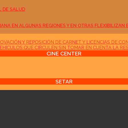
L DE SALUD
ÑANA EN ALGUNAS REGIONES Y EN OTRAS FLEXIBILIZAN
NOVACIÓN Y REPOSICIÓN DE CARNET Y LICENCIAS DE CO
VEHÍCULOS QUE CIRCULEN SIN TOMAR EN CUENTA LA RE
CINE CENTER
SETAR