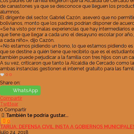
Los padres de familia exigieron que la Alcaldía de Cercado 
de canastones ya que se desconoce que lleguen los productos
alumnos.
El dirigente del sector, Gabriel Cazón, aseveró que no permi
bolivianos, monto que los padres podrían disponer de acuerd
«Se ha visto por malas experiencias que hay intermediarios 
que tiene que llegar a cada uno el desayuno escolar por año
a cada niño», dijo Cazón.
«No estamos pidiendo un bono, lo que estamos pidiendo es e
que se destine a quién tiene que recibirlo que es el estudian
también puede perjudicar a la familia con tres hijos con un 
A su vez, criticaron que tanto la Alcaldía de Cercado como 
ambas instancias gestionen el internet gratuito para las famil
0
0
Share on:
WhatsApp
Compartir
Twittear
0
Compartir
También te podría gustar...
0
TARIJA: DEFENSA CIVIL INSTA A GOBIERNOS MUNICIPAL
julio 24, 2018