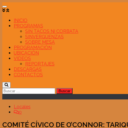
Saltar
al
contenido
INICIO
PROGRAMAS
SIN TACOS NI CORBATA
SINVERGÜENZAS
SOBRE MESA
PROGRAMACIÓN
UBICACIÓN
VIDEOS
REPORTAJES
DESCARGAS
CONTACTOS
Buscar:
Locales
0
COMITÉ CÍVICO DE O’CONNOR: TARI