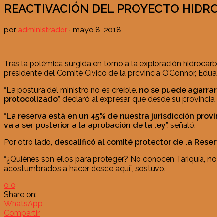
REACTIVACIÓN DEL PROYECTO HIDR
por
administrador
·
mayo 8, 2018
Tras la polémica surgida en torno a la exploración hidrocar
presidente del Comité Cívico de la provincia O’Connor, Edua
“La postura del ministro no es creíble,
no se puede agarrar
protocolizado
”, declaró al expresar que desde su provinci
“
La reserva está en un 45% de nuestra jurisdicción provi
va a ser posterior a la aprobación de la ley
”, señaló.
Por otro lado,
descalificó al comité protector de la Rese
“¿Quiénes son ellos para proteger? No conocen Tariquía, no 
acostumbrados a hacer desde aquí”, sostuvo.
0
0
Share on:
WhatsApp
Compartir