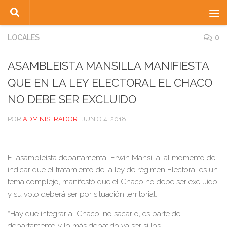
Saltar al contenido
LOCALES
0
ASAMBLEISTA MANSILLA MANIFIESTA
QUE EN LA LEY ELECTORAL EL CHACO
NO DEBE SER EXCLUIDO
POR
ADMINISTRADOR
·
JUNIO 4, 2018
El asambleísta departamental Erwin Mansilla, al momento de
indicar que el tratamiento de la ley de régimen Electoral es un
tema complejo, manifestó que el Chaco no debe ser excluido
y su voto deberá ser por situación territorial.
“Hay que integrar al Chaco, no sacarlo, es parte del
departamento y lo más debatido va ser si los