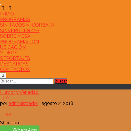
Saltar
al
contenido
INICIO
PROGRAMAS
SIN TACOS NI CORBATA
SINVERGÜENZAS
SOBRE MESA
PROGRAMACIÓN
UBICACIÓN
VIDEOS
REPORTAJES
DESCARGAS
CONTACTOS
Buscar:
Humor y Variedad
0
por
administrador
·
agosto 2, 2018
0
0
Share on:
WhatsApp