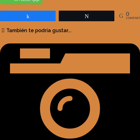
0
Compartir
Twittear
COMPART
También te podría gustar...