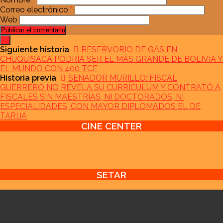
Correo electrónico
*
Web
Siguiente historia
RESERVORIO DE GAS EN
CHUQUISACA PODRÍA SER EL MÁS GRANDE DE BOLIVIA Y
EL MUNDO CON 400 TCF
Historia previa
SENADOR MURILLO: FISCAL
GUERRERO NO REVELA SU CURRÍCULUM Y CONTRATÓ A
FISCALES SIN MAESTRÍAS, NI DOCTORADOS, NI
ESPECIALIDADES, CON MAYOR DIPLOMADOS EL DE
TARIJA
CINE CENTER
SETAR